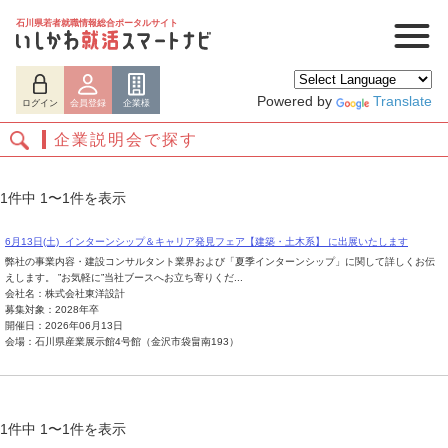
石川県若者就職情報総合ポータルサイト
Powered by
Translate
ログイン
会員登録
企業様
企業説明会で探す
1件中 1〜1件を表示
6月13日(土)_インターンシップ＆キャリア発見フェア【建築・土木系】 に出展いたします
弊社の事業内容・建設コンサルタント業界および「夏季インターンシップ」に関して詳しくお伝
えします。 ”お気軽に”当社ブースへお立ち寄りくだ...
会社名：株式会社東洋設計
募集対象：2028年卒
開催日：2026年06月13日
ログイン
会員登録
企業様
会場：石川県産業展示館4号館（金沢市袋畠南193）
1件中 1〜1件を表示