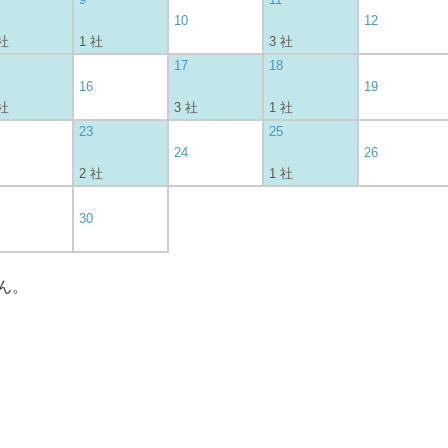
10
12
 社
1 社
3 社
17
18
16
19
 社
3 社
1 社
23
25
24
26
2 社
1 社
30
ん。