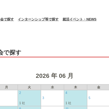
明会で探す
インターンシップ等で探す
就活イベント・NEWS
会で探す
2026 年 06 月
月
火
水
木
金
2
4
3
5
1 社
1 社
9
11