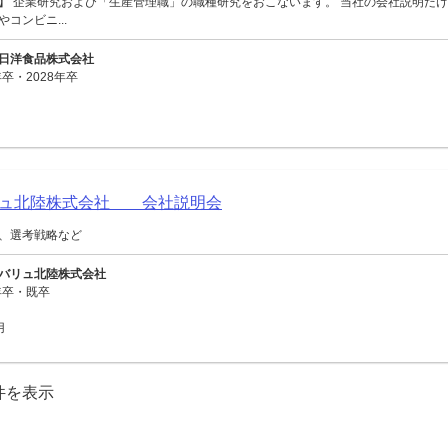
】 企業研究および「生産管理職」の職種研究をおこないます。 当社の会社説明だけ
コンビニ...
日洋食品株式会社
卒・2028年卒
リュ北陸株式会社 会社説明会
、選考戦略など
バリュ北陸株式会社
年卒・既卒
用
0件を表示