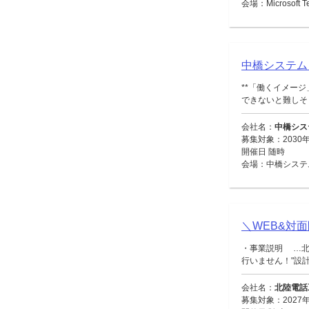
会場：Microsoft
中橋システム
**「働くイメー
できないと難しそう
会社名：
中橋シス
募集対象：2030年
開催日 随時
会場：中橋システ
＼WEB&対
・事業説明 …北
行いません！"設計・
会社名：
北陸電話
募集対象：2027