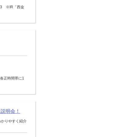
3 ※IR「西金
0の各正時間帯に1
社説明会！
わかりやすく紹介