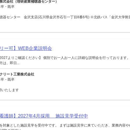
株式会社（理研産業補聴器センター）
年卒・既卒
聴器センター 金沢支店(石川県金沢市石引一丁目8番6号) ※北鉄バス「金沢大学附
リー可】WEB企業説明会
2027よりご確認ください】 個別でお一人お一人に詳細な説明会を行っております。
は、即日...
クリート工業株式会社
年卒・既卒
用いたします
看護師】2027年4月採用 施設見学受付中
を対象とした施設見学を受付中です。 まずは施設見学に来ていただき、業務内容や