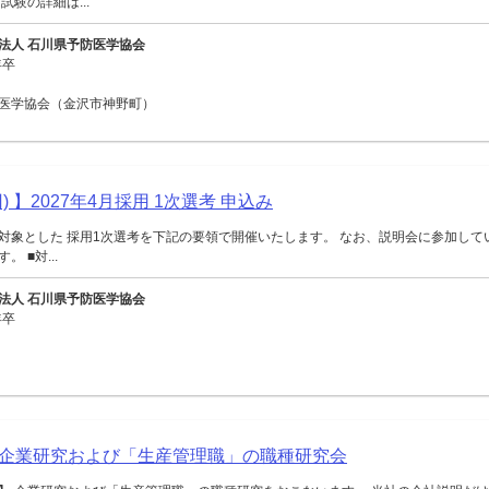
試験の詳細は...
法人 石川県予防医学協会
年卒
医学協会（金沢市神野町）
) 】2027年4月採用 1次選考 申込み
対象とした 採用1次選考を下記の要領で開催いたします。 なお、説明会に参加して
 ■対...
法人 石川県予防医学協会
年卒
企業研究および「生産管理職」の職種研究会