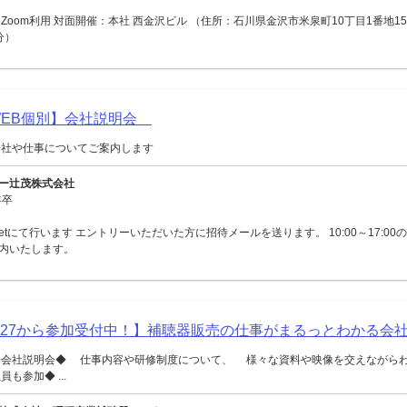
Zoom利用 対面開催：本社 西金沢ビル （住所：石川県金沢市米泉町10丁目1番地15
分）
【WEB個別】会社説明会
会社や仕事についてご案内します
ー辻茂株式会社
年卒
Meetにて行います エントリーいただいた方に招待メールを送ります。 10:00～17:0
内いたします。
027から参加受付中！】補聴器販売の仕事がまるっとわかる会
◆会社説明会◆ 仕事内容や研修制度について、 様々な資料や映像を交えながら
も参加◆ ...