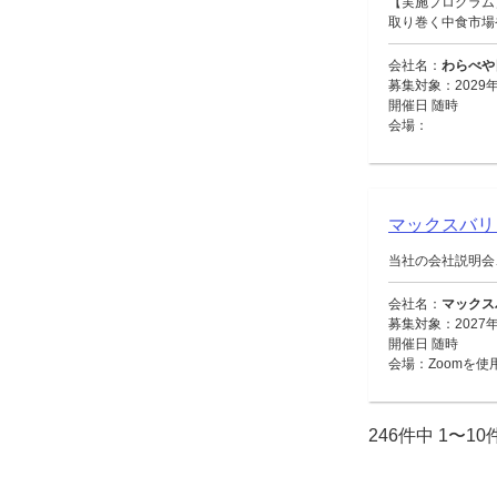
【実施プログラム
取り巻く中食市場や
会社名：
わらべや
募集対象：2029年
開催日 随時
会場：
マックスバ
当社の会社説明会
会社名：
マックス
募集対象：2027
開催日 随時
会場：Zoomを使
246件中 1〜1