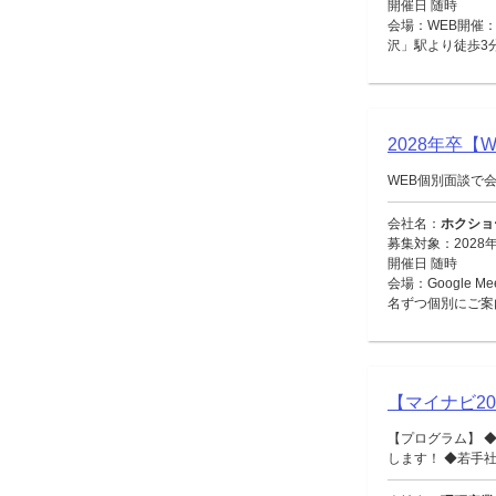
開催日 随時
会場：WEB開催：
沢」駅より徒歩3
2028年卒
WEB個別面談で
会社名：
ホクショ
募集対象：2028
開催日 随時
会場：Google 
名ずつ個別にご案
【マイナビ2
【プログラム】 
します！ ◆若手社員