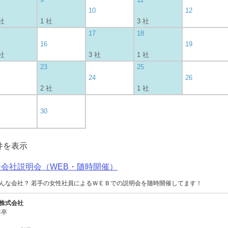
10
12
 社
1 社
3 社
17
18
16
19
 社
3 社
1 社
23
25
24
26
2 社
1 社
30
0件を表示
向け会社説明会（WEB・随時開催）
んな会社？ 若手の女性社員によるＷＥＢでの説明会を随時開催してます！
株式会社
年卒