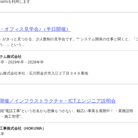
 Teamsを利用します
・オフィス見学会♪（半日開催）
ジ」がきっと見つかる、少人数制の見学会です。** システム開発の仕事と聞くと、「
…」という...
テム株式会社
卒・2029年卒・2028年卒
ム株式会社本社：石川県金沢市入江２丁目３４６番地
面開催／インフラストラクチャ・ICTエンジニア説明会
陸"電話工事"という社名から想像もつかない、幅広い事業を展開中！ ・業務説明
施工管理"...
工事株式会社（HOKUWA）
年卒