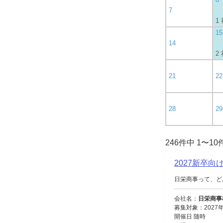
7
1
15
14
2
21
22
28
29
246件中 1〜1
2027新卒
日栄商事って、ど
会社名：
日栄商事
募集対象：2027
開催日 随時