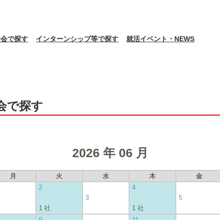
明会で探す
インターンシップ等で探す
就活イベント・NEWS
会で探す
2026 年 06 月
月
火
水
木
金
2
4
3
5
1 社
1 社
9
11