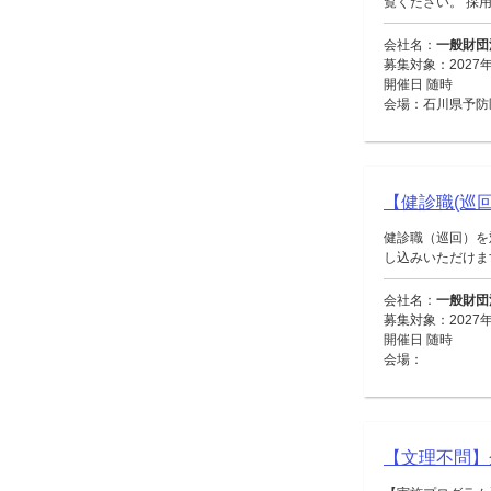
覧ください。 採用
会社名：
一般財団
募集対象：2027
開催日 随時
会場：石川県予防
【健診職(巡回
健診職（巡回）を
し込みいただけます。
会社名：
一般財団
募集対象：2027
開催日 随時
会場：
【文理不問】