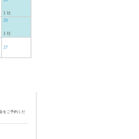
1 社
20
1 社
27
会をご予約くだ