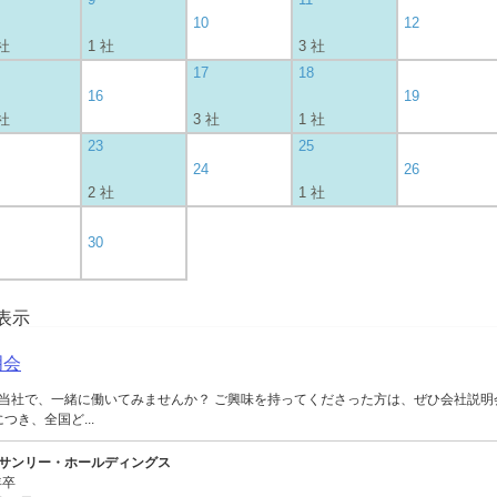
10
12
 社
1 社
3 社
17
18
16
19
 社
3 社
1 社
23
25
24
26
2 社
1 社
30
を表示
明会
当社で、一緒に働いてみませんか？ ご興味を持ってくださった方は、ぜひ会社説明
つき、全国ど...
サンリー・ホールディングス
年卒