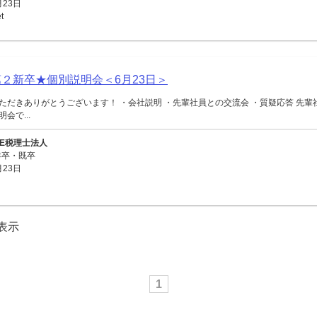
月23日
t
第２新卒★個別説明会＜6月23日＞
ただきありがとうございます！ ・会社説明 ・先輩社員との交流会 ・質疑応答 先輩
会で...
LE税理士法人
年卒・既卒
月23日
を表示
1