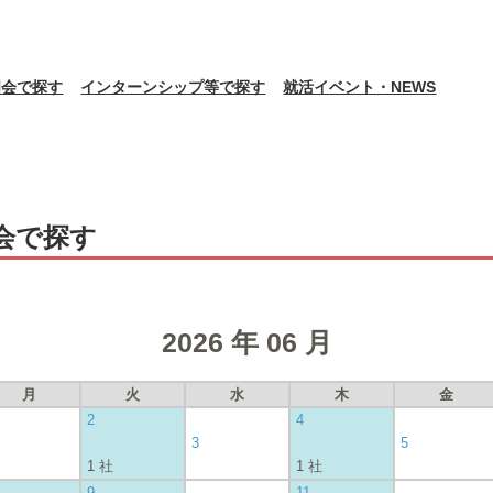
明会で探す
インターンシップ等で探す
就活イベント・NEWS
会で探す
2026 年 06 月
月
火
水
木
金
2
4
3
5
1 社
1 社
9
11