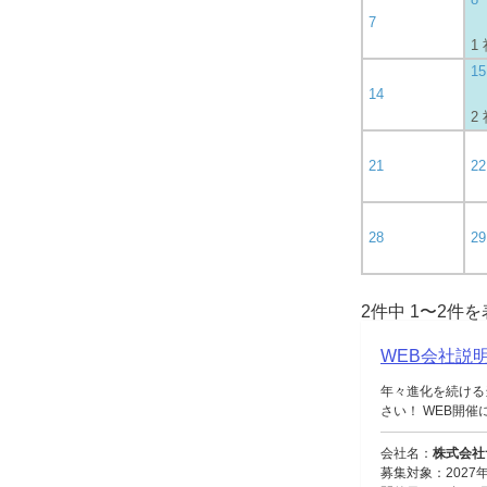
7
1
15
14
2
21
22
28
29
2件中 1〜2件
WEB会社説
年々進化を続ける
さい！ WEB開催に
会社名：
株式会社
募集対象：2027