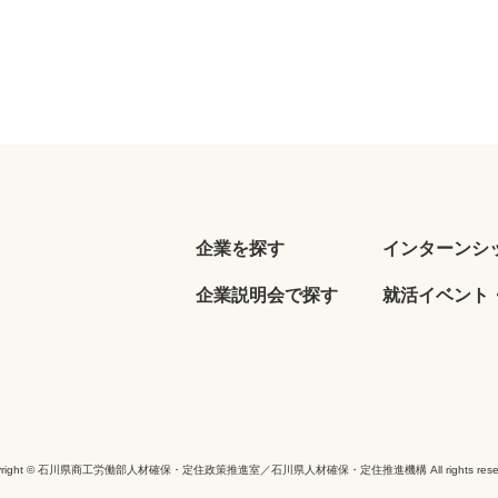
企業を探す
インターンシ
企業説明会で探す
就活イベント・
yright © 石川県商工労働部人材確保・定住政策推進室／石川県人材確保・定住推進機構 All rights reser