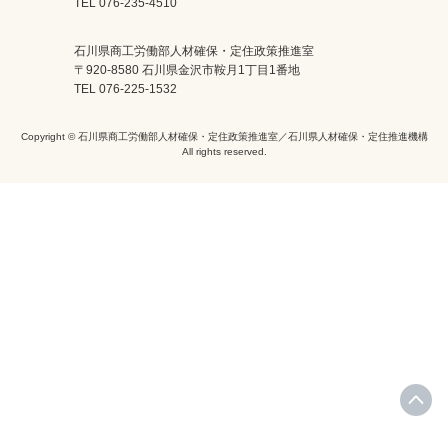
TEL 076-235-4510
石川県商工労働部人材確保・定住政策推進室
〒920-8580 石川県金沢市鞍月1丁目1番地
TEL 076-225-1532
Copyright © 石川県商工労働部人材確保・定住政策推進室／石川県人材確保・定住推進機構
All rights reserved.