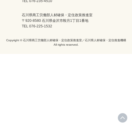
TEL 076-235-4510
石川県商工労働部人材確保・定住政策推進室
〒920-8580 石川県金沢市鞍月1丁目1番地
TEL 076-225-1532
Copyright © 石川県商工労働部人材確保・定住政策推進室／石川県人材確保・定住推進機構
All rights reserved.