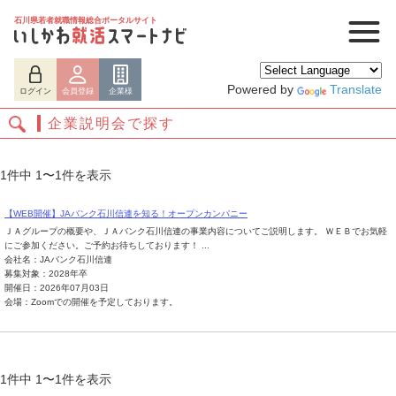
石川県若者就職情報総合ポータルサイト
Powered by
Translate
ログイン
会員登録
企業様
企業説明会で探す
1件中 1〜1件を表示
【WEB開催】JAバンク石川信連を知る！オープンカンパニー
ＪＡグループの概要や、ＪＡバンク石川信連の事業内容についてご説明します。 ＷＥＢでお気軽
にご参加ください。ご予約お待ちしております！ ...
会社名：JAバンク石川信連
募集対象：2028年卒
開催日：2026年07月03日
ログイン
会員登録
企業様
会場：Zoomでの開催を予定しております。
1件中 1〜1件を表示