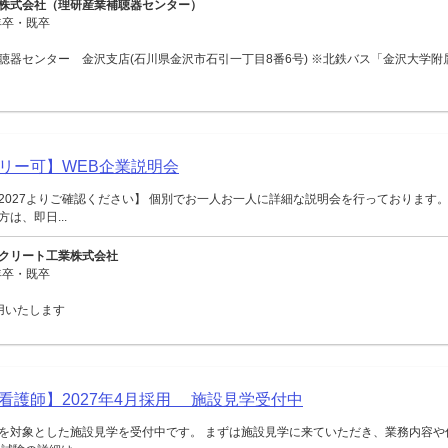
株式会社（理研産業補聴器センター）
年卒・既卒
聴器センター 金沢支店(石川県金沢市石引一丁目8番6号) ※北鉄バス「金沢大学附
リー可】WEB企業説明会
2027よりご確認ください】 個別でお一人お一人に詳細な説明会を行っております。
は、即日...
クリート工業株式会社
年卒・既卒
用いたします
看護師】2027年4月採用 施設見学受付中
を対象とした施設見学を受付中です。 まずは施設見学に来ていただき、業務内容や