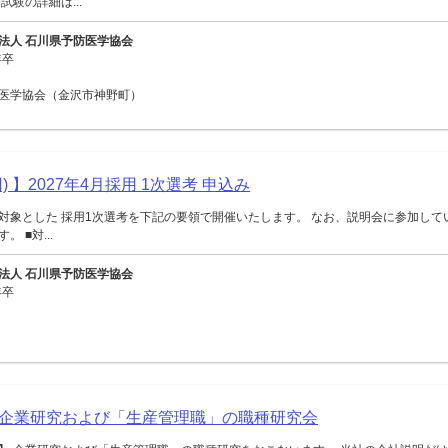
試験の詳細は...
法人 石川県予防医学協会
年卒
医学協会（金沢市神野町）
) 】2027年4月採用 1次選考 申込み
対象とした 採用1次選考を下記の要領で開催いたします。 なお、説明会に参加して
 ■対...
法人 石川県予防医学協会
年卒
企業研究および「生産管理職」の職種研究会