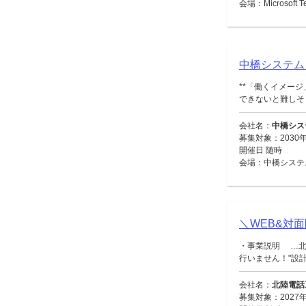
会場：Microsoft
中橋システム
**「働くイメー
できないと難しそう
会社名：
中橋シス
募集対象：2030年
開催日 随時
会場：中橋システ
＼WEB&対
・事業説明 …北
行いません！"設計・
会社名：
北陸電話
募集対象：2027