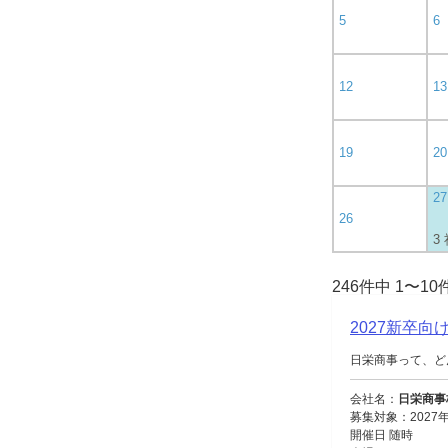
5
6
12
13
19
20
27
26
3
246件中 1〜1
2027新卒
日栄商事って、ど
会社名：
日栄商事
募集対象：2027
開催日 随時