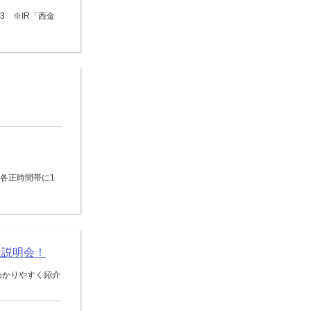
3 ※IR「西金
0の各正時間帯に1
社説明会！
わかりやすく紹介