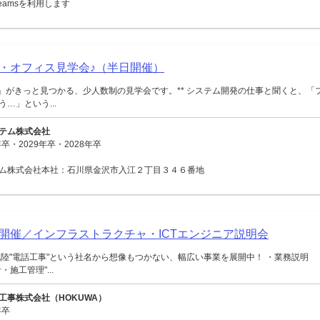
 Teamsを利用します
・オフィス見学会♪（半日開催）
ジ」がきっと見つかる、少人数制の見学会です。** システム開発の仕事と聞くと、「
…」という...
テム株式会社
卒・2029年卒・2028年卒
ム株式会社本社：石川県金沢市入江２丁目３４６番地
面開催／インフラストラクチャ・ICTエンジニア説明会
陸"電話工事"という社名から想像もつかない、幅広い事業を展開中！ ・業務説明
施工管理"...
工事株式会社（HOKUWA）
年卒