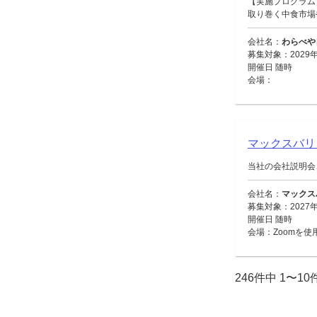
【実施プログラム
取り巻く中食市場や
会社名：
わらべや
募集対象：2029年
開催日 随時
会場：
マックスバ
当社の会社説明会
会社名：
マックス
募集対象：2027
開催日 随時
会場：Zoomを使
246件中 1〜1