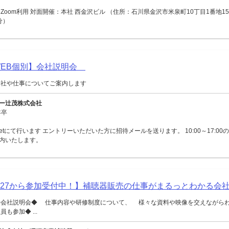
Zoom利用 対面開催：本社 西金沢ビル （住所：石川県金沢市米泉町10丁目1番地15
分）
【WEB個別】会社説明会
会社や仕事についてご案内します
ー辻茂株式会社
年卒
Meetにて行います エントリーいただいた方に招待メールを送ります。 10:00～17:0
内いたします。
027から参加受付中！】補聴器販売の仕事がまるっとわかる会
◆会社説明会◆ 仕事内容や研修制度について、 様々な資料や映像を交えながら
も参加◆ ...