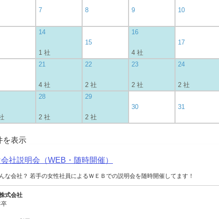
7
8
9
10
14
16
15
17
1 社
4 社
21
22
23
24
4 社
2 社
2 社
2 社
28
29
30
31
 社
2 社
2 社
0件を表示
向け会社説明会（WEB・随時開催）
んな会社？ 若手の女性社員によるＷＥＢでの説明会を随時開催してます！
株式会社
年卒