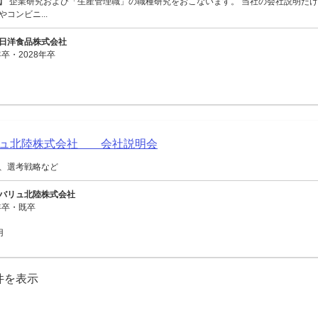
】 企業研究および「生産管理職」の職種研究をおこないます。 当社の会社説明だけ
コンビニ...
日洋食品株式会社
卒・2028年卒
リュ北陸株式会社 会社説明会
、選考戦略など
バリュ北陸株式会社
年卒・既卒
用
0件を表示