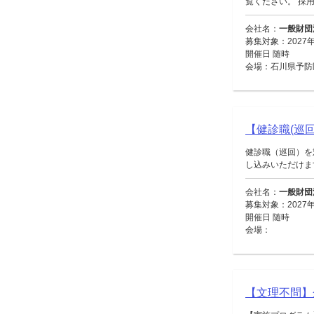
覧ください。 採用
会社名：
一般財団
募集対象：2027
開催日 随時
会場：石川県予防
【健診職(巡回
健診職（巡回）を
し込みいただけます。
会社名：
一般財団
募集対象：2027
開催日 随時
会場：
【文理不問】