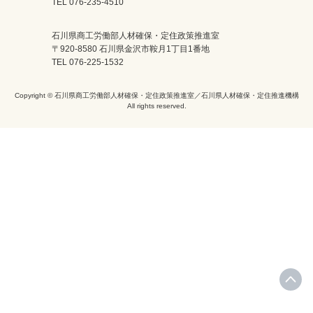
TEL 076-235-4510
石川県商工労働部人材確保・定住政策推進室
〒920-8580 石川県金沢市鞍月1丁目1番地
TEL 076-225-1532
Copyright © 石川県商工労働部人材確保・定住政策推進室／石川県人材確保・定住推進機構
All rights reserved.