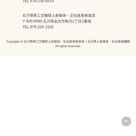
TEL 076-235-4510
石川県商工労働部人材確保・定住政策推進室
〒920-8580 石川県金沢市鞍月1丁目1番地
TEL 076-225-1532
Copyright © 石川県商工労働部人材確保・定住政策推進室／石川県人材確保・定住推進機構
All rights reserved.