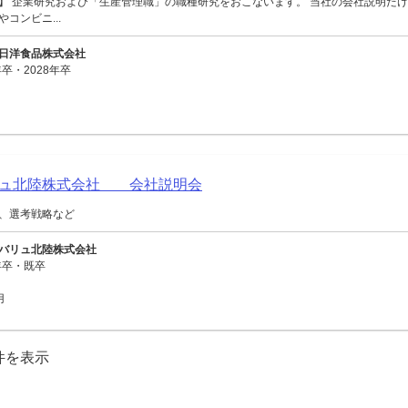
】 企業研究および「生産管理職」の職種研究をおこないます。 当社の会社説明だけ
コンビニ...
日洋食品株式会社
卒・2028年卒
リュ北陸株式会社 会社説明会
、選考戦略など
バリュ北陸株式会社
年卒・既卒
用
0件を表示