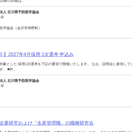
試験の詳細は...
法人 石川県予防医学協会
年卒
医学協会（金沢市神野町）
) 】2027年4月採用 1次選考 申込み
対象とした 採用1次選考を下記の要領で開催いたします。 なお、説明会に参加して
 ■対...
法人 石川県予防医学協会
年卒
企業研究および「生産管理職」の職種研究会