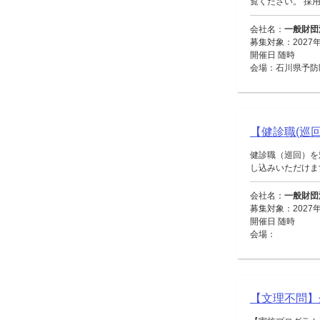
覧ください。 採用
会社名：
一般財団
募集対象：2027
開催日 随時
会場：石川県予防
【健診職(巡回
健診職（巡回）を
し込みいただけます。
会社名：
一般財団
募集対象：2027
開催日 随時
会場：
【文理不問】