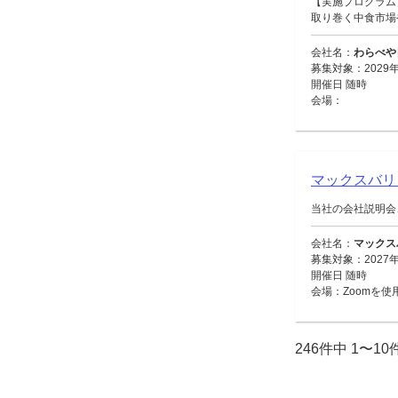
【実施プログラム
取り巻く中食市場や
会社名：
わらべや
募集対象：2029年
開催日 随時
会場：
マックスバ
当社の会社説明会
会社名：
マックス
募集対象：2027
開催日 随時
会場：Zoomを使
246件中 1〜1