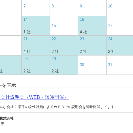
7
8
9
10
14
16
15
17
1 社
4 社
21
22
23
24
4 社
2 社
2 社
2 社
28
29
30
31
 社
2 社
2 社
0件を表示
向け会社説明会（WEB・随時開催）
んな会社？ 若手の女性社員によるＷＥＢでの説明会を随時開催してます！
株式会社
年卒