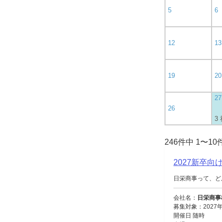
5
6
12
13
19
20
27
26
3
246件中 1〜1
2027新卒
日栄商事って、ど
会社名：
日栄商事
募集対象：2027
開催日 随時