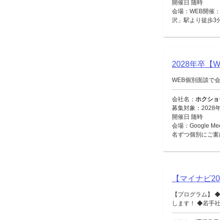
開催日 随時
会場：WEB開催：
沢」駅より徒歩3
2028年卒
WEB個別面談で
会社名：
ホクショ
募集対象：2028
開催日 随時
会場：Google 
名ずつ個別にご案
【マイナビ2
【プログラム】 
します！ ◆若手社員