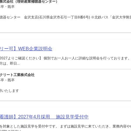
株式会社（理研産業補聴器センター）
年卒・既卒
聴器センター 金沢支店(石川県金沢市石引一丁目8番6号) ※北鉄バス「金沢大学附
リー可】WEB企業説明会
2027よりご確認ください】 個別でお一人お一人に詳細な説明会を行っております。
は、即日...
クリート工業株式会社
年卒・既卒
用いたします
看護師】2027年4月採用 施設見学受付中
を対象とした施設見学を受付中です。 まずは施設見学に来ていただき、業務内容や