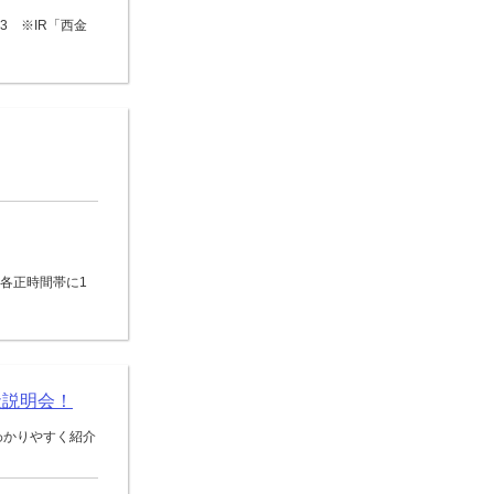
3 ※IR「西金
0の各正時間帯に1
社説明会！
わかりやすく紹介