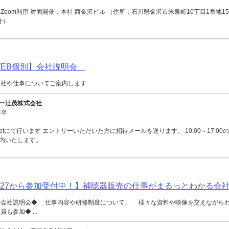
Zoom利用 対面開催：本社 西金沢ビル （住所：石川県金沢市米泉町10丁目1番地15
分）
【WEB個別】会社説明会
会社や仕事についてご案内します
ー辻茂株式会社
年卒
Meetにて行います エントリーいただいた方に招待メールを送ります。 10:00～17:0
内いたします。
027から参加受付中！】補聴器販売の仕事がまるっとわかる会
◆会社説明会◆ 仕事内容や研修制度について、 様々な資料や映像を交えながら
も参加◆ ...