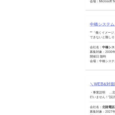
会場：Microsoft
中橋システム
**「働くイメー
できないと難しそう
会社名：
中橋シス
募集対象：2030年
開催日 随時
会場：中橋システ
＼WEB&対
・事業説明 …北
行いません！"設計・
会社名：
北陸電話
募集対象：2027