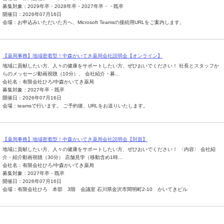
募集対象：2029年卒・2028年卒・2027年卒・・既卒
開催日：2026年07月16日
会場：お申込みいただいた方へ、Microsoft Teamsの接続用URLをご案内します。
【薬局事務】地域密着型！中森かいてき薬局会社説明会【オンライン】
地域に貢献したい方、人々の健康をサポートしたい方、ぜひおいでください！ 社長とスタッフか
らのメッセージ動画視聴（10分）、 会社紹介・募...
会社名：有限会社ひろ/中森かいてき薬局
募集対象：2027年卒・既卒
開催日：2026年07月16日
会場：teamsで行います。 ご予約後、URLをお送りいたします。
【薬局事務】地域密着型！中森かいてき薬局会社説明会【対面】
地域に貢献したい方、人々の健康をサポートしたい方、ぜひおいでください！ 〈内容〉 会社紹
介・紹介動画視聴（30分） 店舗見学（移動含め1時...
会社名：有限会社ひろ/中森かいてき薬局
募集対象：2027年卒・既卒
開催日：2026年07月16日
会場：有限会社ひろ 本部 3階 会議室 石川県金沢市間明町2-10 かいてきビル