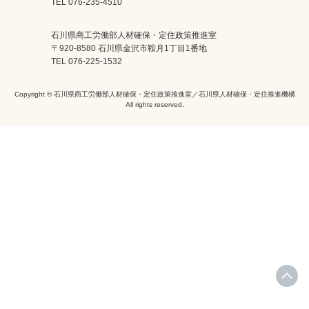
TEL 076-235-4510
石川県商工労働部人材確保・定住政策推進室
〒920-8580 石川県金沢市鞍月1丁目1番地
TEL 076-225-1532
Copyright © 石川県商工労働部人材確保・定住政策推進室／石川県人材確保・定住推進機構
All rights reserved.