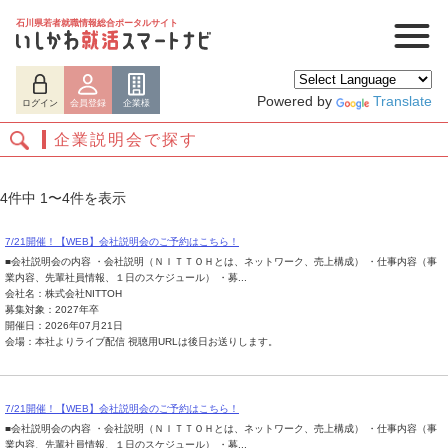
石川県若者就職情報総合ポータルサイト
Powered by
Translate
ログイン
会員登録
企業様
企業説明会で探す
4件中 1〜4件を表示
7/21開催！【WEB】会社説明会のご予約はこちら！
■会社説明会の内容 ・会社説明（ＮＩＴＴＯＨとは、ネットワーク、売上構成） ・仕事内容（事
業内容、先輩社員情報、１日のスケジュール） ・募...
会社名：株式会社NITTOH
募集対象：2027年卒
開催日：2026年07月21日
会場：本社よりライブ配信 視聴用URLは後日お送りします。
ログイン
会員登録
企業様
7/21開催！【WEB】会社説明会のご予約はこちら！
■会社説明会の内容 ・会社説明（ＮＩＴＴＯＨとは、ネットワーク、売上構成） ・仕事内容（事
業内容、先輩社員情報、１日のスケジュール） ・募...