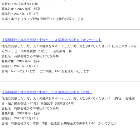
会社名：株式会社NITTOH
募集対象：2027年卒・既卒
開催日：2026年07月21日
会場：本社よりライブ配信 視聴用URLは後日お送りします。
【薬局事務】地域密着型！中森かいてき薬局会社説明会【オンライン】
地域に貢献したい方、人々の健康をサポートしたい方、ぜひおいでください！ 社長とスタッフか
らのメッセージ動画視聴（10分）、 会社紹介・募...
会社名：有限会社ひろ/中森かいてき薬局
募集対象：2027年卒・既卒
開催日：2026年07月21日
会場：teamsで行います。 ご予約後、URLをお送りいたします。
【薬局事務】地域密着型！中森かいてき薬局会社説明会【対面】
地域に貢献したい方、人々の健康をサポートしたい方、ぜひおいでください！ 〈内容〉 会社紹
介・紹介動画視聴（30分） 店舗見学（移動含め1時...
会社名：有限会社ひろ/中森かいてき薬局
募集対象：2027年卒・既卒
開催日：2026年07月21日
会場：有限会社ひろ 本部 3階 会議室 石川県金沢市間明町2-10 かいてきビル