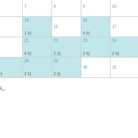
7
8
9
10
14
16
15
17
1 社
4 社
21
22
23
24
4 社
2 社
2 社
2 社
28
29
30
31
 社
2 社
2 社
ん。