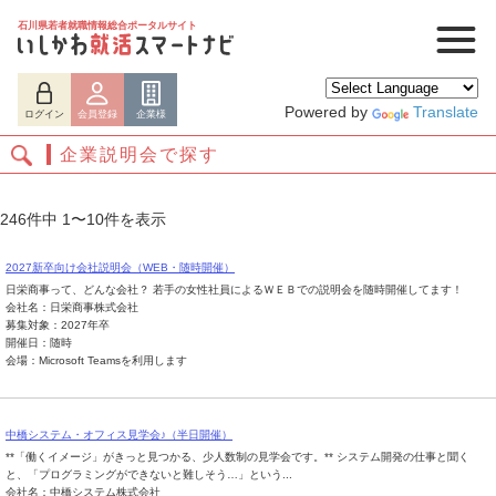
石川県若者就職情報総合ポータルサイト
Powered by
Translate
ログイン
会員登録
企業様
企業説明会で探す
246件中 1〜10件を表示
2027新卒向け会社説明会（WEB・随時開催）
日栄商事って、どんな会社？ 若手の女性社員によるＷＥＢでの説明会を随時開催してます！
会社名：日栄商事株式会社
募集対象：2027年卒
開催日：随時
会場：Microsoft Teamsを利用します
ログイン
会員登録
企業様
中橋システム・オフィス見学会♪（半日開催）
**「働くイメージ」がきっと見つかる、少人数制の見学会です。** システム開発の仕事と聞く
と、「プログラミングができないと難しそう…」という...
会社名：中橋システム株式会社