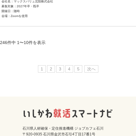
会社名：マックスバリュ北陸株式会社
募集対象：2027年卒・既卒
開催日：随時
会場：Zoomを使用
246件中 1〜10件を表示
1
2
3
4
5
次へ
石川県人材確保・定住推進機構 ジョブカフェ石川
〒920-0935 石川県金沢市石引4丁目17番1号