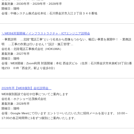
募集対象：2030年卒・2029年卒・2028年卒
開催日：随時
会場：中橋システム株式会社本社：石川県金沢市入江２丁目３４６番地
＼WEB&対面開催／インフラストラクチャ・ICTエンジニア説明会
・事業説明 …北陸"電話工事"という社名から想像もつかない、幅広い事業を展開中！ ・業務説
明 …工事の作業は行いません！"設計・施工管理"...
会社名：北陸電話工事株式会社（HOKUWA）
募集対象：2027年卒
開催日：随時
会場：WEB開催：Zoom利用 対面開催：本社 西金沢ビル （住所：石川県金沢市米泉町10丁目1番
地153 ※IR「西金沢」駅より徒歩3分）
2028年卒【WEB個別】会社説明会
WEB個別面談で会社や仕事についてご案内します
会社名：ホクショー辻茂株式会社
募集対象：2028年卒
開催日：随時
会場：Google Meetにて行います エントリーいただいた方に招待メールを送ります。 10:00～
17:00の各正時間帯に1名ずつ個別にご案内いたします。