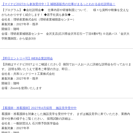
【マイナビ2027から参加受付中！】補聴器販売の仕事がまるっとわかる会社説明会！
【プログラム】 ◆会社説明会◆ 仕事内容や研修制度について、 様々な資料や映像を交えな
がらわかりやすく紹介します！ ◆若手社員も参加◆ ...
会社名：理研産業株式会社（理研産業補聴器センター）
募集対象：2027年卒・既卒
開催日：随時
会場：理研産業補聴器センター 金沢支店(石川県金沢市石引一丁目8番6号) ※北鉄バス「金沢大
学附属病院」から徒歩3分
【即日エントリー可】WEB企業説明会
【詳細はマイナビ2027よりご確認ください】 個別でお一人お一人に詳細な説明会を行っておりま
す。 説明を聞いたうえで選考ご希望の方は、即日...
会社名：共和コンクリート工業株式会社
募集対象：2027年卒・既卒
開催日：随時
会場：Zoomを使用いたします
【看護師・准看護師】2027年4月採用 施設見学受付中
看護師・准看護師を対象とした施設見学を受付中です。 まずは施設見学に来ていただき、業務内
容や仕事の様子をご覧ください。 採用試験の詳細は...
会社名：一般財団法人 石川県予防医学協会
募集対象：2027年卒
開催日：随時