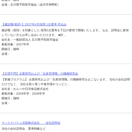
会場：石川県予防医学協会（金沢市神野町）
【健診職(巡回) 】2027年4月採用 1次選考 申込み
健診職（巡回）を対象とした 採用1次選考を下記の要領で開催いたします。 なお、説明会に参加
していない方もお申し込みいただけます。 ■対...
会社名：一般財団法人 石川県予防医学協会
募集対象：2027年卒
開催日：随時
会場：
【文理不問】企業研究および「生産管理職」の職種研究会
【実施プログラム】 企業研究および「生産管理職」の職種研究をおこないます。 当社の会社説明
だけでなく、 当社を取り巻く中食市場やコンビニ...
会社名：わらべや日洋食品株式会社
募集対象：2029年卒・2028年卒
開催日：随時
会場：
マックスバリュ北陸株式会社 会社説明会
当社の会社説明会、選考戦略など