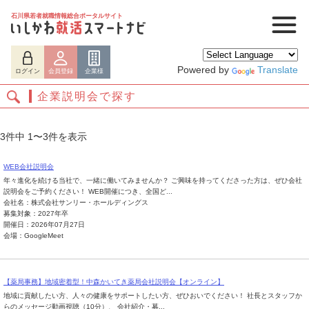
石川県若者就職情報総合ポータルサイト
Powered by
Translate
ログイン
会員登録
企業様
企業説明会で探す
3件中 1〜3件を表示
WEB会社説明会
年々進化を続ける当社で、一緒に働いてみませんか？ ご興味を持ってくださった方は、ぜひ会社
説明会をご予約ください！ WEB開催につき、全国ど...
会社名：株式会社サンリー・ホールディングス
募集対象：2027年卒
開催日：2026年07月27日
会場：GoogleMeet
ログイン
会員登録
企業様
【薬局事務】地域密着型！中森かいてき薬局会社説明会【オンライン】
地域に貢献したい方、人々の健康をサポートしたい方、ぜひおいでください！ 社長とスタッフか
らのメッセージ動画視聴（10分）、 会社紹介・募...