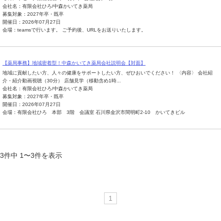
会社名：有限会社ひろ/中森かいてき薬局
募集対象：2027年卒・既卒
開催日：2026年07月27日
会場：teamsで行います。 ご予約後、URLをお送りいたします。
【薬局事務】地域密着型！中森かいてき薬局会社説明会【対面】
地域に貢献したい方、人々の健康をサポートしたい方、ぜひおいでください！ 〈内容〉 会社紹
介・紹介動画視聴（30分） 店舗見学（移動含め1時...
会社名：有限会社ひろ/中森かいてき薬局
募集対象：2027年卒・既卒
開催日：2026年07月27日
会場：有限会社ひろ 本部 3階 会議室 石川県金沢市間明町2-10 かいてきビル
3件中 1〜3件を表示
1