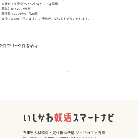
会社名：有限会社ひろ/中森かいてき薬局
募集対象：2027年卒
開催日：2026年07月29日
会場：teamsで行います。 ご予約後、URLをお送りいたします。
2件中 1〜2件を表示
1
石川県人材確保・定住推進機構 ジョブカフェ石川