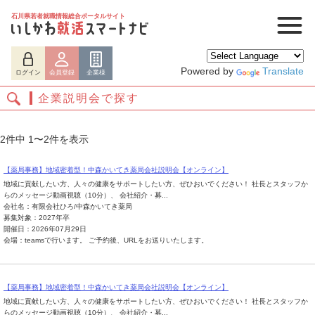
石川県若者就職情報総合ポータルサイト
Powered by
Translate
ログイン
会員登録
企業様
企業説明会で探す
2件中 1〜2件を表示
【薬局事務】地域密着型！中森かいてき薬局会社説明会【オンライン】
地域に貢献したい方、人々の健康をサポートしたい方、ぜひおいでください！ 社長とスタッフか
らのメッセージ動画視聴（10分）、 会社紹介・募...
会社名：有限会社ひろ/中森かいてき薬局
募集対象：2027年卒
開催日：2026年07月29日
会場：teamsで行います。 ご予約後、URLをお送りいたします。
ログイン
会員登録
企業様
【薬局事務】地域密着型！中森かいてき薬局会社説明会【オンライン】
地域に貢献したい方、人々の健康をサポートしたい方、ぜひおいでください！ 社長とスタッフか
らのメッセージ動画視聴（10分）、 会社紹介・募...