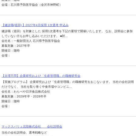
会場：石川県予防医学協会（金沢市神野町）
【健診職(巡回) 】2027年4月採用 1次選考 申込み
健診職（巡回）を対象とした 採用1次選考を下記の要領で開催いたします。 なお、説明会に参加
していない方もお申し込みいただけます。 ■対...
会社名：一般財団法人 石川県予防医学協会
募集対象：2027年卒
開催日：随時
会場：
【文理不問】企業研究および「生産管理職」の職種研究会
【実施プログラム】 企業研究および「生産管理職」の職種研究をおこないます。 当社の会社説明
だけでなく、 当社を取り巻く中食市場やコンビニ...
会社名：わらべや日洋食品株式会社
募集対象：2029年卒・2028年卒
開催日：随時
会場：
マックスバリュ北陸株式会社 会社説明会
当社の会社説明会、選考戦略など