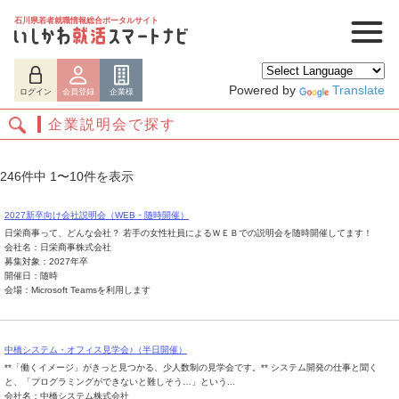
石川県若者就職情報総合ポータルサイト
Powered by
Translate
ログイン
会員登録
企業様
企業説明会で探す
246件中 1〜10件を表示
2027新卒向け会社説明会（WEB・随時開催）
日栄商事って、どんな会社？ 若手の女性社員によるＷＥＢでの説明会を随時開催してます！
会社名：日栄商事株式会社
募集対象：2027年卒
開催日：随時
会場：Microsoft Teamsを利用します
ログイン
会員登録
企業様
中橋システム・オフィス見学会♪（半日開催）
**「働くイメージ」がきっと見つかる、少人数制の見学会です。** システム開発の仕事と聞く
と、「プログラミングができないと難しそう…」という...
会社名：中橋システム株式会社