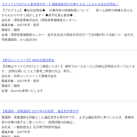
【マイナビ2027から参加受付中！】補聴器販売の仕事がまるっとわかる会社説明会！
【プログラム】 ◆会社説明会◆ 仕事内容や研修制度について、 様々な資料や映像を交えな
がらわかりやすく紹介します！ ◆若手社員も参加◆ ...
会社名：理研産業株式会社（理研産業補聴器センター）
募集対象：2027年卒・既卒
開催日：随時
会場：理研産業補聴器センター 金沢支店(石川県金沢市石引一丁目8番6号) ※北鉄バス「金沢大
学附属病院」から徒歩3分
【即日エントリー可】WEB企業説明会
【詳細はマイナビ2027よりご確認ください】 個別でお一人お一人に詳細な説明会を行っておりま
す。 説明を聞いたうえで選考ご希望の方は、即日...
会社名：共和コンクリート工業株式会社
募集対象：2027年卒・既卒
開催日：随時
会場：Zoomを使用いたします
【看護師・准看護師】2027年4月採用 施設見学受付中
看護師・准看護師を対象とした施設見学を受付中です。 まずは施設見学に来ていただき、業務内
容や仕事の様子をご覧ください。 採用試験の詳細は...
会社名：一般財団法人 石川県予防医学協会
募集対象：2027年卒
開催日：随時