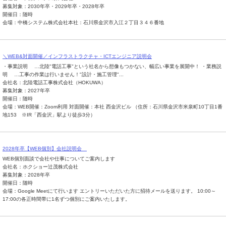
募集対象：2030年卒・2029年卒・2028年卒
開催日：随時
会場：中橋システム株式会社本社：石川県金沢市入江２丁目３４６番地
＼WEB&対面開催／インフラストラクチャ・ICTエンジニア説明会
・事業説明 …北陸"電話工事"という社名から想像もつかない、幅広い事業を展開中！ ・業務説
明 …工事の作業は行いません！"設計・施工管理"...
会社名：北陸電話工事株式会社（HOKUWA）
募集対象：2027年卒
開催日：随時
会場：WEB開催：Zoom利用 対面開催：本社 西金沢ビル （住所：石川県金沢市米泉町10丁目1番
地153 ※IR「西金沢」駅より徒歩3分）
2028年卒【WEB個別】会社説明会
WEB個別面談で会社や仕事についてご案内します
会社名：ホクショー辻茂株式会社
募集対象：2028年卒
開催日：随時
会場：Google Meetにて行います エントリーいただいた方に招待メールを送ります。 10:00～
17:00の各正時間帯に1名ずつ個別にご案内いたします。