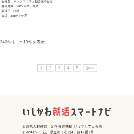
会社名：マックスバリュ北陸株式会社
募集対象：2027年卒・既卒
開催日：随時
会場：Zoomを使用
246件中 1〜10件を表示
1
2
3
4
5
次へ
石川県人材確保・定住推進機構 ジョブカフェ石川
〒920-0935 石川県金沢市石引4丁目17番1号