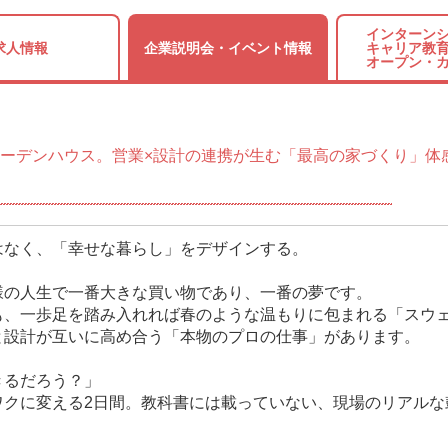
インターンシ
求人情報
企業説明会・
イベント情報
キャリア教育
オープン・
ーデンハウス。営業×設計の連携が生む「最高の家づくり」体
はなく、「幸せな暮らし」をデザインする。
様の人生で一番大きな買い物であり、一番の夢です。
も、一歩足を踏み入れれば春のような温もりに包まれる「スウ
と設計が互いに高め合う「本物のプロの仕事」があります。
きるだろう？」
ワクに変える2日間。教科書には載っていない、現場のリアルな