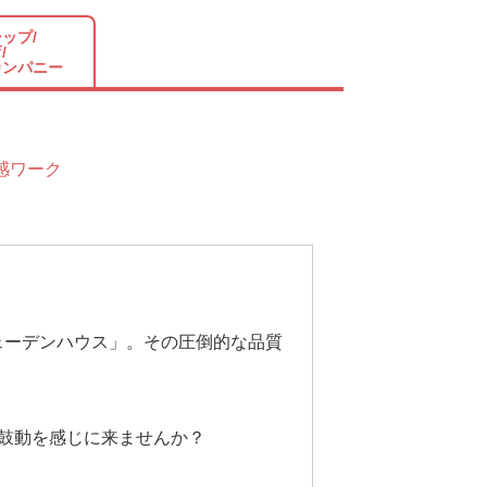
ップ/
/
カンパニー
感ワーク
ェーデンハウス」。その圧倒的な品質
鼓動を感じに来ませんか？