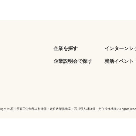
企業を探す
インターンシ
企業説明会で探す
就活イベント・
yright © 石川県商工労働部人材確保・定住政策推進室／石川県人材確保・定住推進機構 All rights reser