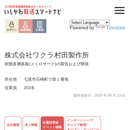
石川県若者就職情報総合ポータルサイト
Powered by
Translate
ログイン
会員登録
企業様
株式会社ワクラ村田製作所
樹脂多層基板(メトロサーク)の製造および開発
所在地
七尾市石崎町ウ部１番地
従業員
202名
最終更新日：2026 年 06 月 23 日
ログイン
会員登録
企業様
インターンシップ/
企業説明会・
会社概要
求人情報
キャリア教育/
イベント情報
オープン・カンパニー