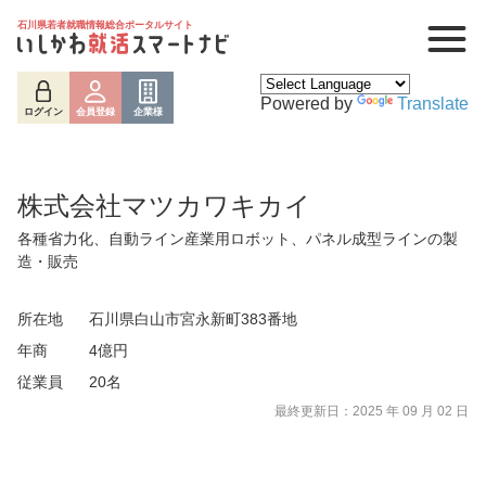
石川県若者就職情報総合ポータルサイト
Powered by
Translate
ログイン
会員登録
企業様
株式会社マツカワキカイ
各種省力化、自動ライン産業用ロボット、パネル成型ラインの製
造・販売
所在地
石川県白山市宮永新町383番地
年商
4億円
ログイン
会員登録
企業様
従業員
20名
最終更新日：2025 年 09 月 02 日