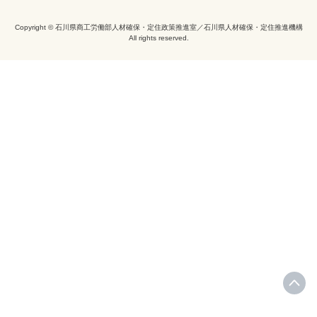
Copyright © 石川県商工労働部人材確保・定住政策推進室／石川県人材確保・定住推進機構
All rights reserved.