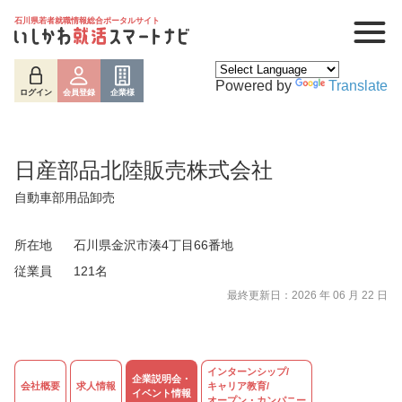
石川県若者就職情報総合ポータルサイト
Powered by
Translate
ログイン
会員登録
企業様
日産部品北陸販売株式会社
自動車部用品卸売
所在地
石川県金沢市湊4丁目66番地
従業員
121名
最終更新日：2026 年 06 月 22 日
ログイン
会員登録
企業様
インターンシップ/
企業説明会・
会社概要
求人情報
キャリア教育/
イベント情報
オープン・カンパニー