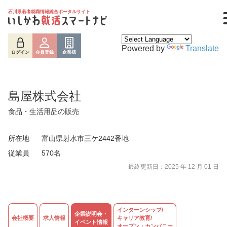
石川県若者就職情報総合ポータルサイト
Powered by
Translate
ログイン
会員登録
企業様
島屋株式会社
食品・生活用品の販売
所在地
富山県射水市三ケ2442番地
従業員
570名
最終更新日：2025 年 12 月 01 日
ログイン
会員登録
企業様
インターンシップ/
企業説明会・
会社概要
求人情報
キャリア教育/
イベント情報
オープン・カンパニー