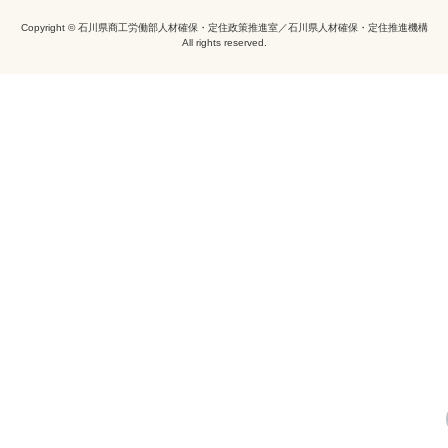
Copyright © 石川県商工労働部人材確保・定住政策推進室／石川県人材確保・定住推進機構
All rights reserved.