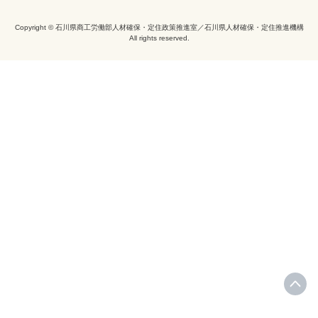
Copyright © 石川県商工労働部人材確保・定住政策推進室／石川県人材確保・定住推進機構
All rights reserved.