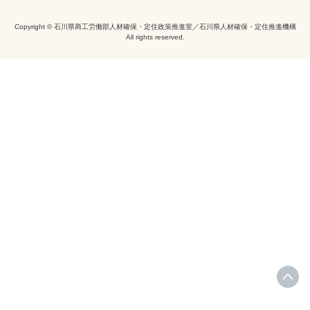
Copyright © 石川県商工労働部人材確保・定住政策推進室／石川県人材確保・定住推進機構
All rights reserved.