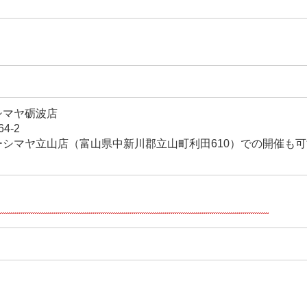
シマヤ砺波店
4-2
ーシマヤ立山店（富山県中新川郡立山町利田610）での開催も