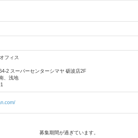
波オフィス
4-2 スーパーセンターシマヤ 砺波店2F
、南、浅地
01
an.com/
募集期間が過ぎています。