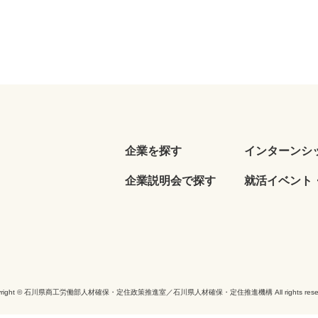
企業を探す
インターンシ
企業説明会で探す
就活イベント・
yright © 石川県商工労働部人材確保・定住政策推進室／石川県人材確保・定住推進機構 All rights reser