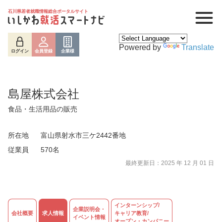
石川県若者就職情報総合ポータルサイト
Powered by
Translate
ログイン
会員登録
企業様
島屋株式会社
食品・生活用品の販売
所在地
富山県射水市三ケ2442番地
従業員
570名
最終更新日：2025 年 12 月 01 日
ログイン
会員登録
企業様
インターンシップ/
企業説明会・
会社概要
求人情報
キャリア教育/
イベント情報
オープン・カンパニー