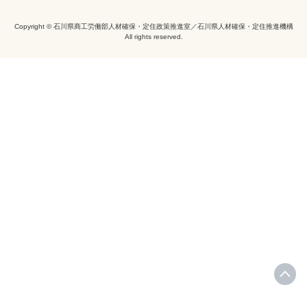
Copyright © 石川県商工労働部人材確保・定住政策推進室／石川県人材確保・定住推進機構
All rights reserved.