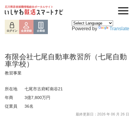
石川県若者就職情報総合ポータルサイト
Powered by
Translate
ログイン
会員登録
企業様
有限会社七尾自動車教習所（七尾自動
車学校）
教習事業
所在地
七尾市古府町南谷21
年商
3億7,800万円
従業員
36名
ログイン
会員登録
企業様
最終更新日：2026 年 06 月 26 日