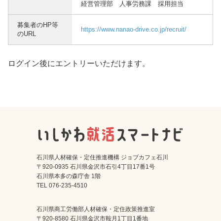
経営管理部 人事労務課 採用担当
募集者のHP等
https://www.nanao-drive.co.jp/recruit/
のURL
ログイン後にエントリーいただけます。
石川県人材確保・定住推進機構 ジョブカフェ石川
〒920-0935 石川県金沢市石引4丁目17番1号
石川県本多の森庁舎 1階
TEL 076-235-4510
石川県商工労働部人材確保・定住政策推進室
〒920-8580 石川県金沢市鞍月1丁目1番地