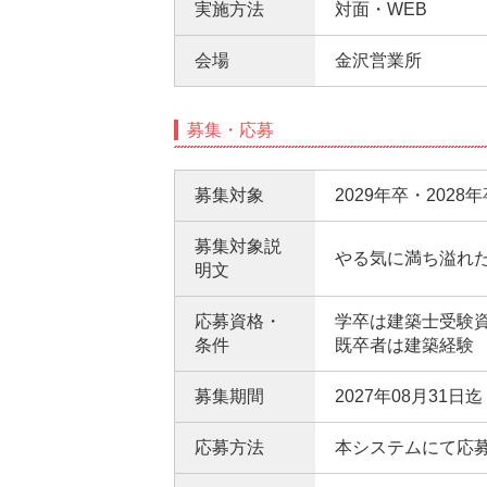
実施方法
対面・WEB
会場
金沢営業所
募集・応募
募集対象
2029年卒・2028
募集対象説
やる気に満ち溢れ
明文
応募資格・
学卒は建築士受験
条件
既卒者は建築経験
募集期間
2027年08月31日迄
応募方法
本システムにて応