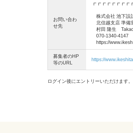
┏┏┏┏┏┏┏┏
株式会社 池下設計
お問い合わ
北信越支店 準備
せ先
村田 隆生 Takao 
070-1340-4147
https://www.ikeshi
募集者のHP
https://www.ikeshit
等のURL
ログイン後にエントリーいただけます。