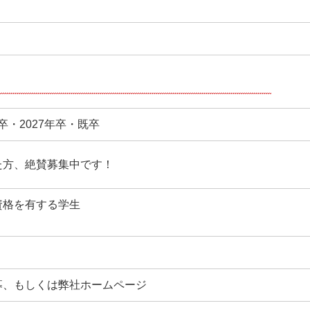
年卒・2027年卒・既卒
た方、絶賛募集中です！
資格を有する学生
募、もしくは弊社ホームページ