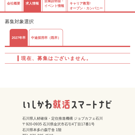
企業説明会・
会社概要
求人情報
キャリア教育/
イベント情報
オープン・カンパニー
募集対象選択
2027年卒
中途採用卒（既卒）
現在、募集はございません。
石川県人材確保・定住推進機構 ジョブカフェ石川
〒920-0935 石川県金沢市石引4丁目17番1号
石川県本多の森庁舎 1階