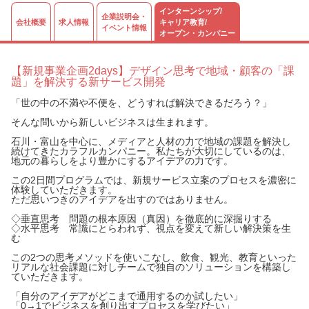
インターンシップ/
企業説明会・
会社概要
求人情報
キャリア教育/
イベント情報
オープン・カンパニー
【新規事業企画2days】デザイン思考で地域・顧客の「課
題」を解決する新サービス開発
「世の中の不満や不便を、どうすれば解決できるだろう？」
そんな問いから新しいビジネスは生まれます。
石川・富山を中心に、メディアと人材の力で地域の課題を解決し
続けてきたカラフルカンパニー。私たちが大切にしているのは、
地元の暮らしをより豊かにするアイデアの力です。
この2日間プログラムでは、新規サービス立案のプロセスを濃密に
体験していただきます。
ただ思いつきのアイデアを出すのではありません。
◇垂直思考 問題の根本原因（真因）を徹底的に深掘りする
◇水平思考 常識にとらわれず、視点を変えて新しい解決策を生
む
この2つの思考メソッドを使いこなし、飲食、観光、教育といった
リアルな社会課題に対しチームで独自のソリューションを構築し
ていただきます。
「自分のアイデアがどこまで通用するのか試したい」
「0→1でビジネスを創り出すプロセスを学びたい」