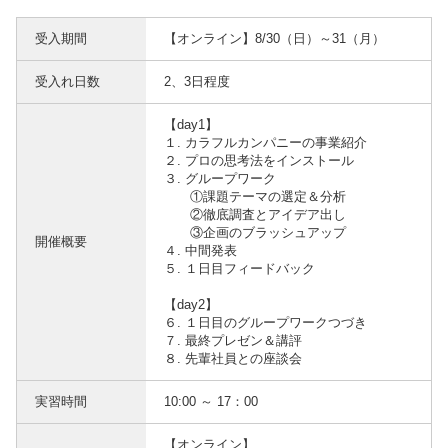
受入期間
【オンライン】8/30（日）～31（月）
受入れ日数
2、3日程度
【day1】
１. カラフルカンパニーの事業紹介
２. プロの思考法をインストール
３. グループワーク
①課題テーマの選定＆分析
②徹底調査とアイデア出し
③企画のブラッシュアップ
開催概要
４. 中間発表
５. １日目フィードバック
【day2】
６. １日目のグループワークつづき
７. 最終プレゼン＆講評
８. 先輩社員との座談会
実習時間
10:00 ～ 17：00
【オンライン】