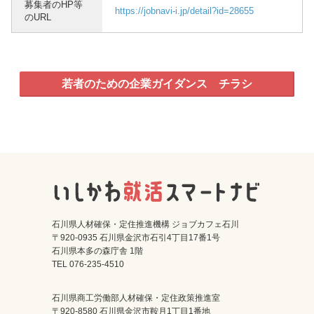
募集者のHP等
https://jobnavi-i.jp/detail?id=28655
のURL
若者のための企業ガイダンス チラシ
石川県人材確保・定住推進機構 ジョブカフェ石川
〒920-0935 石川県金沢市石引4丁目17番1号
石川県本多の森庁舎 1階
TEL 076-235-4510
石川県商工労働部人材確保・定住政策推進室
〒920-8580 石川県金沢市鞍月1丁目1番地