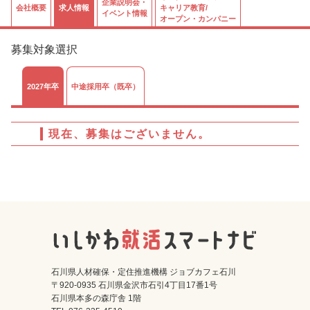
企業説明会・
会社概要
求人情報
キャリア教育/
イベント情報
オープン・カンパニー
募集対象選択
2027年卒
中途採用卒（既卒）
現在、募集はございません。
石川県人材確保・定住推進機構 ジョブカフェ石川
〒920-0935 石川県金沢市石引4丁目17番1号
石川県本多の森庁舎 1階