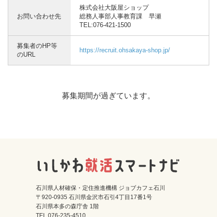
株式会社大阪屋ショップ
お問い合わせ先
総務人事部人事教育課 早瀬
TEL:076-421-1500
募集者のHP等
https://recruit.ohsakaya-shop.jp/
のURL
募集期間が過ぎています。
石川県人材確保・定住推進機構 ジョブカフェ石川
〒920-0935 石川県金沢市石引4丁目17番1号
石川県本多の森庁舎 1階
TEL 076-235-4510