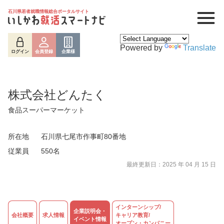
石川県若者就職情報総合ポータルサイト
Powered by
Translate
ログイン
会員登録
企業様
株式会社どんたく
食品スーパーマーケット
所在地
石川県七尾市作事町80番地
従業員
550名
最終更新日：2025 年 04 月 15 日
ログイン
会員登録
企業様
インターンシップ/
企業説明会・
会社概要
求人情報
キャリア教育/
イベント情報
オープン・カンパニー