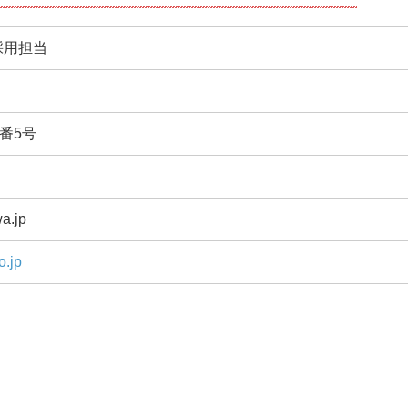
採用担当
番5号
a.jp
o.jp