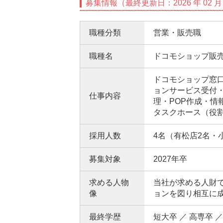
募集情報（最終更新日：2026 年 02 月 
職種分類
営業・販売職
職種名
ドコモショップ販
ドコモショップ窓
ョンサービス受付
仕事内容
理・POP作成・
タスクホース（役
採用人数
4名（有松店2名・
募集対象
2027年卒
求める人物
当社が求める人財
像
ョンを図り相互に
最終学歴
短大卒 ／ 高専卒 ／