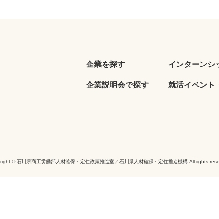
企業を探す
インターンシ
企業説明会で探す
就活イベント・
yright © 石川県商工労働部人材確保・定住政策推進室／石川県人材確保・定住推進機構 All rights reser