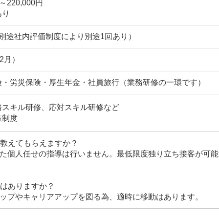
～220,000円
あり
別途社内評価制度により別途1回あり）
2月）
険・労災保険・厚生年金・社員旅行（業務研修の一環です）
務スキル研修、応対スキル研修など
策制度
に教えてもらえますか？
した個人任せの指導は行いません。最低限度独り立ち接客が可
動はありますか？
アップやキャリアアップを図る為、適時に移動はあります。