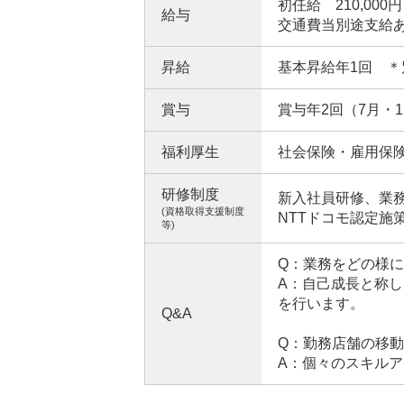
初任給 210,000円
給与
交通費当別途支給
昇給
基本昇給年1回 ＊
賞与
賞与年2回（7月・1
福利厚生
社会保険・雇用保
研修制度
新入社員研修、業
(資格取得支援制度
NTTドコモ認定施
等)
Q：業務をどの様
A：自己成長と称
を行います。
Q&A
Q：勤務店舗の移
A：個々のスキル