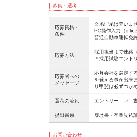
募集・選考
文系理系は問いま
応募資格・
PC操作入力（off
条件
普通自動車運転免許
採用担当まで連絡
応募方法
＊採用試験エント
応募会社を選定す
応募者への
を覚える事が出来
メッセージ
り甲斐は必ずつか
選考の流れ
エントリー ⇒ 
提出書類
履歴書・卒業見込
お問い合わせ