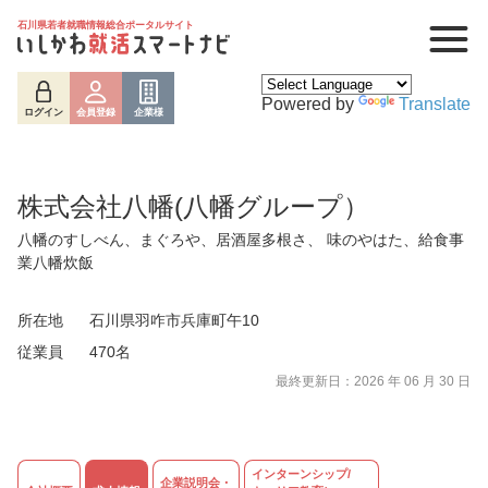
石川県若者就職情報総合ポータルサイト
Powered by
Translate
ログイン
会員登録
企業様
株式会社八幡(八幡グループ）
八幡のすしべん、まぐろや、居酒屋多根さ、 味のやはた、給食事
業八幡炊飯
所在地
石川県羽咋市兵庫町午10
従業員
470名
ログイン
会員登録
企業様
最終更新日：2026 年 06 月 30 日
インターンシップ/
企業説明会・