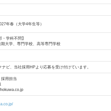
027年春（大学4年生等）
学部・学科不問】
短期大学、専門学校、高等専門学校
リクナビ、当社採用HPより応募を受け付けています。
）採用担当
1
hokuwa.co.jp
a.co.jp/