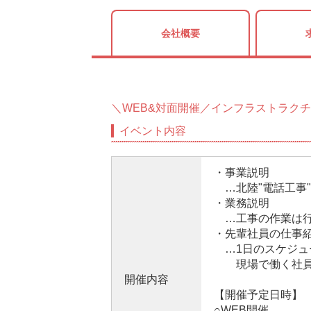
会社概要
＼WEB&対面開催／インフラストラクチ
イベント内容
・事業説明
…北陸"電話工事
・業務説明
…工事の作業は行
・先輩社員の仕事
…1日のスケジュ
現場で働く社員の
開催内容
【開催予定日時】
○WEB開催