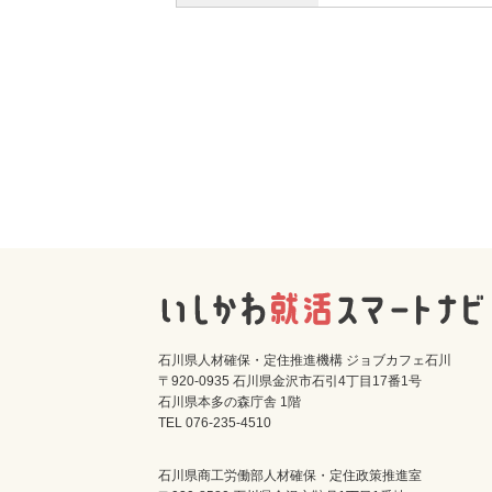
石川県人材確保・定住推進機構 ジョブカフェ石川
〒920-0935 石川県金沢市石引4丁目17番1号
石川県本多の森庁舎 1階
TEL 076-235-4510
石川県商工労働部人材確保・定住政策推進室