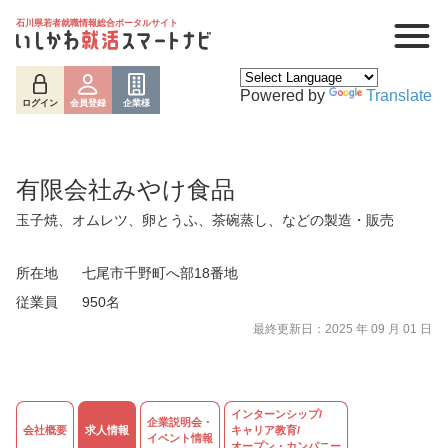
石川県若者就職情報総合ポータルサイト
Powered by
Translate
ログイン
会員登録
企業様
有限会社みやけ食品
玉子焼、オムレツ、卵とうふ、茶碗蒸し、などの製造・販売
所在地
七尾市千野町へ部18番地
従業員
950名
最終更新日：2025 年 09 月 01 日
ログイン
会員登録
企業様
インターンシップ/
企業説明会・
会社概要
求人情報
キャリア教育/
イベント情報
オープン・カンパニー