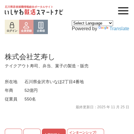
石川県若者就職情報総合ポータルサイト
Powered by
Translate
ログイン
会員登録
企業様
株式会社芝寿し
テイクアウト寿司、弁当、菓子の製造・販売
所在地
石川県金沢市いなほ2丁目4番地
年商
52億円
従業員
550名
最終更新日：2025 年 11 月 25 日
ログイン
会員登録
企業様
インターンシップ/