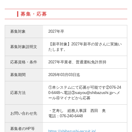
募集・応募
募集対象
2027年卒
【新卒対象】2027年新卒の皆さんに実施い
募集対象説明文
たします。
応募資格・条件
2027年卒業者、普通運転免許所持
募集期間
2026年03月03日迄
①本システムにて応募が可能です②076-24
応募方法
0-6448へ電話③saiyou@shibazushi.jpへメ
ール④マイナビから応募
・芝寿し 総務人事課 西田 奥
お問い合わせ先
電話：076-240-6448
募集者のHP等
https://shibazushi-recruit.jp/