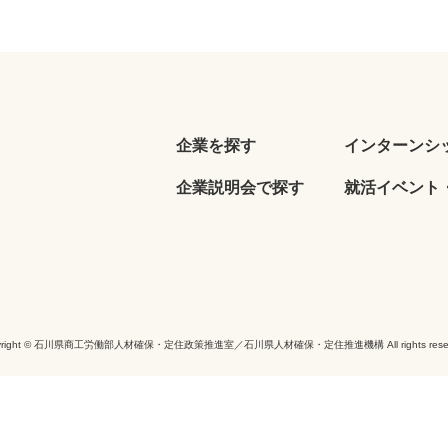
企業を探す
インターンシ
企業説明会で探す
就活イベント・
yright © 石川県商工労働部人材確保・定住政策推進室／石川県人材確保・定住推進機構 All rights reser