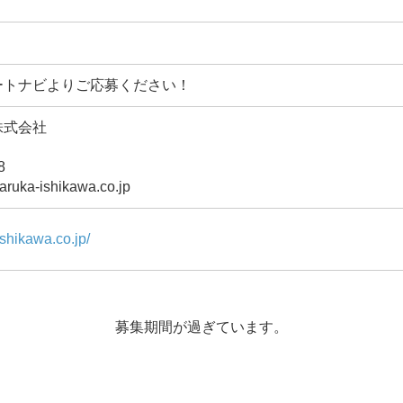
ートナビよりご応募ください！
株式会社
8
uka-ishikawa.co.jp
shikawa.co.jp/
募集期間が過ぎています。