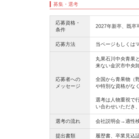
募集・選考
応募資格・
2027年新卒、既
条件
応募方法
当ページもしくは
丸果石川中央青果
来ない金沢市中央
応募者への
全国から青果物（
メッセージ
や特別な資格がな
選考は人物重視で
い合わせいただき
選考の流れ
会社説明会→適性
提出書類
履歴書、卒業見込