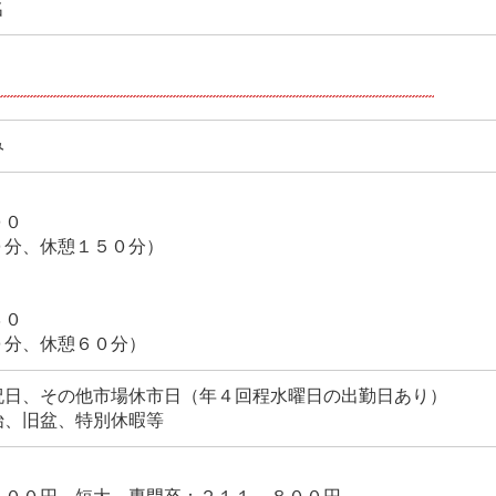
名
み
００
０分、休憩１５０分）
３０
０分、休憩６０分）
祝日、その他市場休市日（年４回程水曜日の出勤日あり）
始、旧盆、特別休暇等