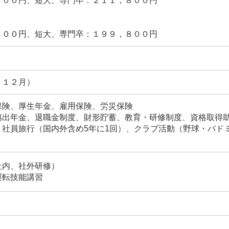
８００円、短大、専門卒：２１１，８００円
８００円、短大、専門卒：１９９，８００円
）
、１２月）
保険、厚生年金、雇用保険、労災保険
拠出年金、退職金制度、財形貯蓄、教育・研修制度、資格取得
、社員旅行（国内外含め5年に1回）、クラブ活動（野球・バド
社内、社外研修）
運転技能講習