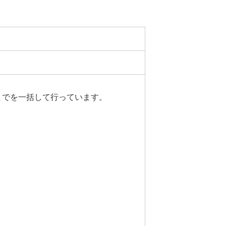
。
までを一括して行っています。
、