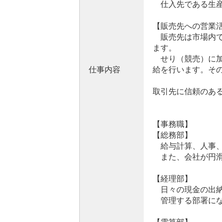
仕入先である生産
【販売先への営業
販売先は市場内で
ます。
せり（競売）に加
仕事内容
給を行います。そ
取引先に信頼のあ
【事務職】
【総務部】
給与計算、人事、
また、会社が円滑
【経理部】
日々の現金の出納
管理する部署にな