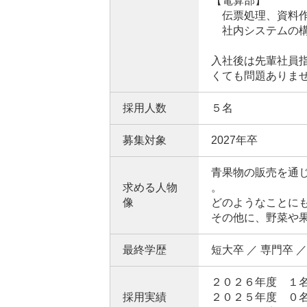
【電算部】
伝票処理、資料作
社内システムの構
入社後は先輩社員
くても問題ありま
採用人数
５名
募集対象
2027年卒
青果物の販売を通
求める人物
。
像
どのようなことに
その他に、野菜や
最終学歴
短大卒 ／ 専門卒 ／
２０２６年度 １
採用実績
２０２５年度 ０