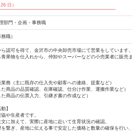
26 日）
管理部門・企画・事務職
事務職）
から認可を得て、金沢市の中央卸売市場にて営業をしています
ら青果物を仕入れから、仲卸やスーパーなどの小売業者に販売
売業務（主に既存の仕入先や顧客への連絡、提案など）
した商品の品質確認、在庫確認、仕分け作業、運搬作業など）
した商品の伝票入力、引継ぎ書の作成など）
活動】
協や生産者です。
文に加えて、実際に産地に赴いて生育状況の確認。
を繋ぎ、産地に伝える事で安定した価格と数量の確保を行い