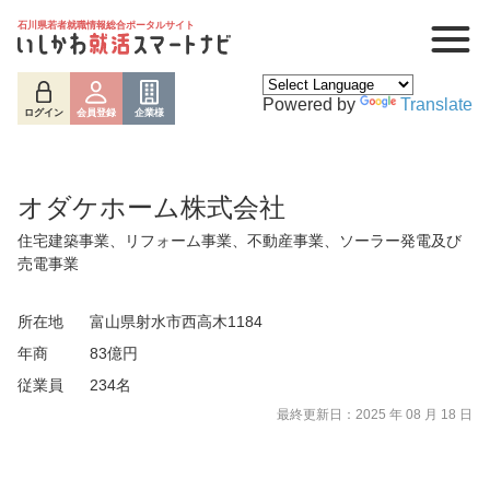
石川県若者就職情報総合ポータルサイト
Powered by
Translate
ログイン
会員登録
企業様
オダケホーム株式会社
住宅建築事業、リフォーム事業、不動産事業、ソーラー発電及び
売電事業
所在地
富山県射水市西高木1184
年商
83億円
従業員
234名
ログイン
会員登録
企業様
最終更新日：2025 年 08 月 18 日