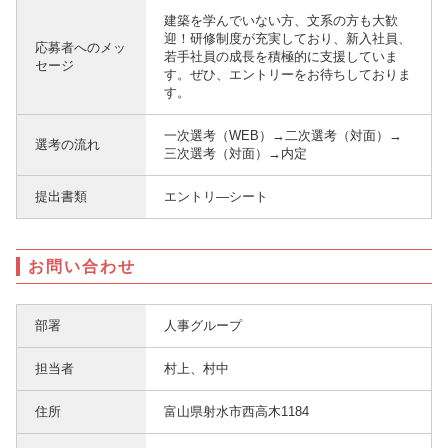
建築を学んでいない方、文系の方も大歓
迎！研修制度が充実しており、新入社員、
応募者へのメッ
若手社員の成長を積極的に支援していま
セージ
す。ぜひ、エントリーをお待ちしておりま
す。
一次選考（WEB）→二次選考（対面）→
選考の流れ
三次選考（対面）→内定
提出書類
エントリ―シート
お問い合わせ
部署
人事グループ
担当者
村上、村中
住所
富山県射水市西高木1184