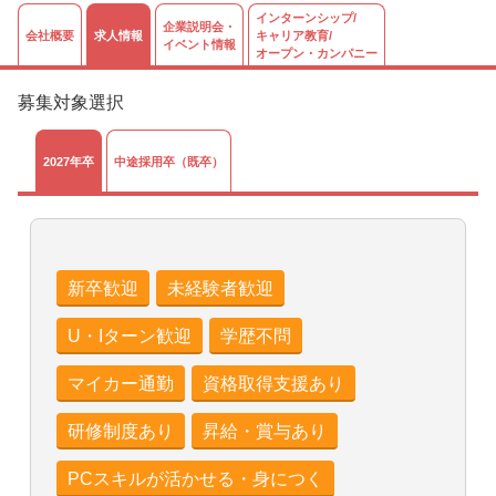
インターンシップ/
企業説明会・
会社概要
求人情報
キャリア教育/
イベント情報
オープン・カンパニー
募集対象選択
2027年卒
中途採用卒（既卒）
新卒歓迎
未経験者歓迎
U・Iターン歓迎
学歴不問
マイカー通勤
資格取得支援あり
研修制度あり
昇給・賞与あり
PCスキルが活かせる・身につく