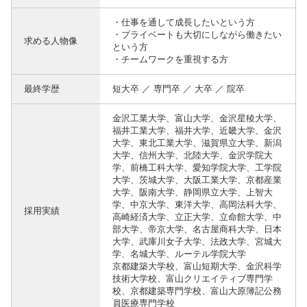
・仕事を通して成長したいという方
・プライベートも大切にしながら働きたい
求める人物像
という方
・チームワークを重視する方
最終学歴
短大卒 ／ 専門卒 ／ 大卒 ／ 院卒
金沢工業大学、富山大学、金沢星稜大学、
福井工業大学、福井大学、近畿大学、金沢
大学、東北工業大学、滋賀県立大学、新潟
大学、信州大学、北陸大学、金沢学院大
学、前橋工科大学、愛知学院大学、工学院
大学、茨城大学、大阪工業大学、京都産業
大学、阪南大学、静岡県立大学、上智大
学、中京大学、東洋大学、高岡法科大学、
採用実績
高崎経済大学、立正大学、立命館大学、中
部大学、帝京大学、名古屋商科大学、日本
大学、武庫川女子大学、法政大学、宮城大
学、名城大学、ルーテル学院大学
京都建築大学校、富山短期大学、金沢科学
技術大学校、富山クリエイティブ専門学
校、京都建築専門学校、富山大原簿記公務
員医療専門学校