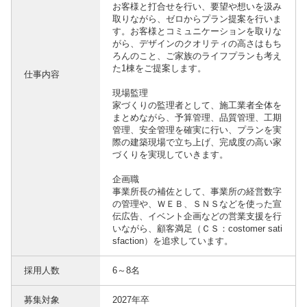
お客様と打合せを行い、要望や想いを汲み
取りながら、ゼロからプラン提案を行いま
す。お客様とコミュニケーションを取りな
がら、デザインのクオリティの高さはもち
ろんのこと、ご家族のライフプランも考え
た1棟をご提案します。
仕事内容
現場監理
家づくりの監理者として、施工業者全体を
まとめながら、予算管理、品質管理、工期
管理、安全管理を確実に行い、プランを実
際の建築現場で立ち上げ、完成度の高い家
づくりを実現していきます。
企画職
事業所長の補佐として、事業所の経営数字
の管理や、ＷＥＢ、ＳＮＳなどを使った宣
伝広告、イベント企画などの営業支援を行
いながら、顧客満足（ＣＳ：costomer sati
sfaction）を追求しています。
採用人数
6～8名
募集対象
2027年卒