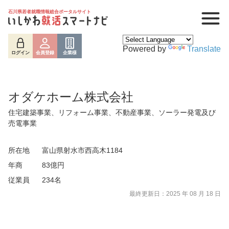
石川県若者就職情報総合ポータルサイト
Powered by
Translate
ログイン
会員登録
企業様
オダケホーム株式会社
住宅建築事業、リフォーム事業、不動産事業、ソーラー発電及び
売電事業
所在地
富山県射水市西高木1184
年商
83億円
従業員
234名
最終更新日：2025 年 08 月 18 日
ログイン
会員登録
企業様