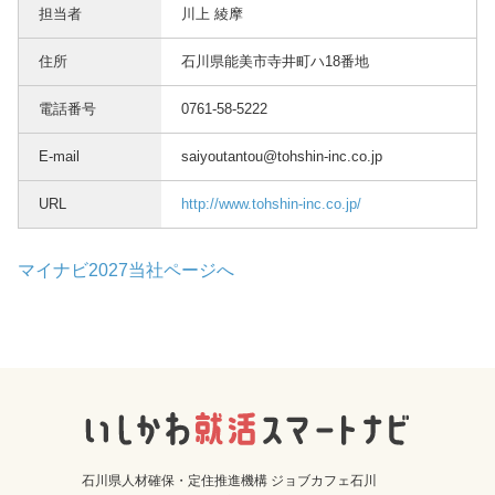
担当者
川上 綾摩
住所
石川県能美市寺井町ハ18番地
電話番号
0761-58-5222
E-mail
saiyoutantou@tohshin-inc.co.jp
URL
http://www.tohshin-inc.co.jp/
マイナビ2027当社ページへ
石川県人材確保・定住推進機構 ジョブカフェ石川