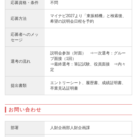
応募資格・条件
不問
マイナビ2027より「東振精機」と検索後、
応募方法
希望の説明会日程を予約
応募者へのメッ
セージ
説明会参加（対面） ⇒一次選考：グルー
プ面接（1回）
選考の流れ
⇒最終選考：筆記試験、役員面接 ⇒内々
定
エントリーシート、履歴書、成績証明書、
提出書類
卒業見込証明書
お問い合わせ
部署
人財企画部人財企画課