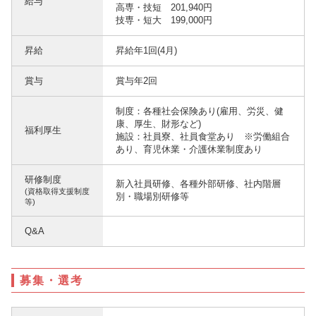
給与
高専・技短 201,940円
技専・短大 199,000円
昇給
昇給年1回(4月)
賞与
賞与年2回
制度：各種社会保険あり(雇用、労災、健
康、厚生、財形など)
福利厚生
施設：社員寮、社員食堂あり ※労働組合
あり、育児休業・介護休業制度あり
研修制度
新入社員研修、各種外部研修、社内階層
(資格取得支援制度
別・職場別研修等
等)
Q&A
募集・選考