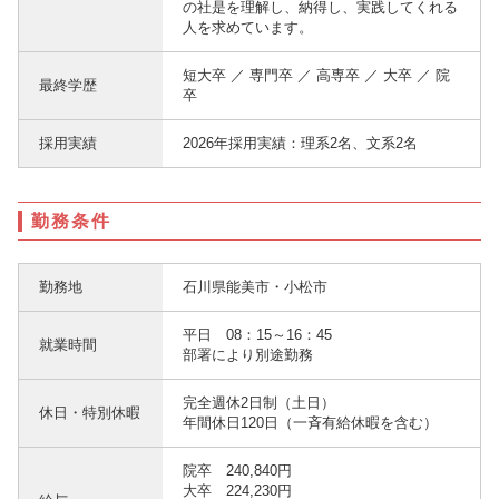
の社是を理解し、納得し、実践してくれる
人を求めています。
短大卒 ／ 専門卒 ／ 高専卒 ／ 大卒 ／ 院
最終学歴
卒
採用実績
2026年採用実績：理系2名、文系2名
勤務条件
勤務地
石川県能美市・小松市
平日 08：15～16：45
就業時間
部署により別途勤務
完全週休2日制（土日）
休日・特別休暇
年間休日120日（一斉有給休暇を含む）
院卒 240,840円
大卒 224,230円