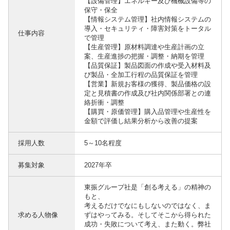
【設備管理】エネルギー及び機械設備等の
保守・保全
【情報システム管理】社内情報システムの
導入・セキュリティ・障害対策をトータル
仕事内容
で管理
【生産管理】原材料調達や生産計画の立
案、生産進捗の把握・調整・納期を管理
【品質保証】製品図面の作成や受入材料及
び製品・全加工行程の品質保証を管理
【営業】新規お客様の獲得、製品価格の設
定と見積書の作成及び社内関係部署との連
絡折衝・調整
【購買・原価管理】購入品管理や生産性を
金額で評価し結果分析から改善の提案
採用人数
5～10名程度
募集対象
2027年卒
東振グループ社是「創る考える」の精神の
もと、
考えるだけでなにもしないのではなく、ま
求める人物像
ずはやってみる。そしてそこから得られた
成功・失敗について考え、また動く。弊社