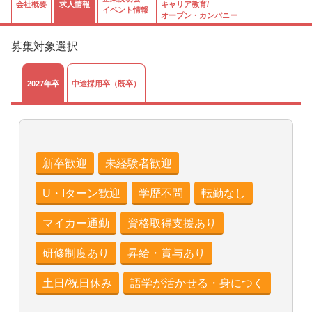
会社概要
求人情報
キャリア教育/
イベント情報
オープン・カンパニー
募集対象選択
2027年卒
中途採用卒（既卒）
新卒歓迎
未経験者歓迎
U・Iターン歓迎
学歴不問
転勤なし
マイカー通勤
資格取得支援あり
研修制度あり
昇給・賞与あり
土日/祝日休み
語学が活かせる・身につく