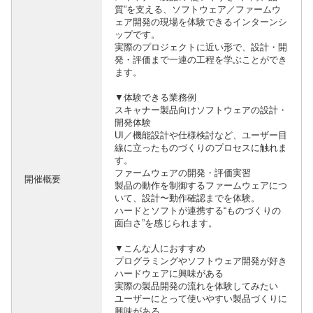
質”を支える、ソフトウェア／ファームウ
ェア開発の現場を体験できるインターンシ
ップです。
実際のプロジェクトに近い形で、設計・開
発・評価まで一連の工程を学ぶことができ
ます。
▼体験できる業務例
スキャナー製品向けソフトウェアの設計・
開発体験
UI／機能設計や仕様検討など、ユーザー目
線に立ったものづくりのプロセスに触れま
す。
ファームウェアの開発・評価実習
開催概要
製品の動作を制御するファームウェアにつ
いて、設計〜動作確認までを体験。
ハードとソフトが連携する“ものづくりの
面白さ”を感じられます。
▼こんな人におすすめ
プログラミングやソフトウェア開発が好き
ハードウェアに興味がある
実際の製品開発の流れを体験してみたい
ユーザーにとって使いやすい製品づくりに
興味がある