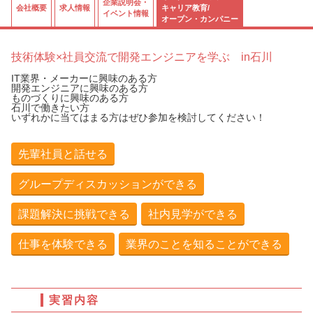
企業説明会・
会社概要
求人情報
キャリア教育/
イベント情報
オープン・カンパニー
技術体験×社員交流で開発エンジニアを学ぶ in石川
IT業界・メーカーに興味のある方
開発エンジニアに興味のある方
ものづくりに興味のある方
石川で働きたい方
いずれかに当てはまる方はぜひ参加を検討してください！
先輩社員と話せる
グループディスカッションができる
課題解決に挑戦できる
社内見学ができる
仕事を体験できる
業界のことを知ることができる
実習内容