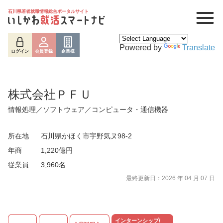
石川県若者就職情報総合ポータルサイト
Powered by
Translate
ログイン
会員登録
企業様
株式会社ＰＦＵ
情報処理／ソフトウェア／コンピュータ・通信機器
所在地
石川県かほく市宇野気ヌ98-2
年商
1,220億円
従業員
3,960名
最終更新日：2026 年 04 月 07 日
ログイン
会員登録
企業様
インターンシップ/