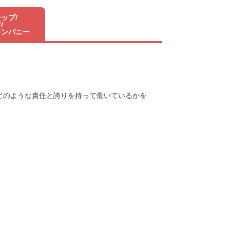
ップ/
/
カンパニー
どのような責任と誇りを持って働いているかを