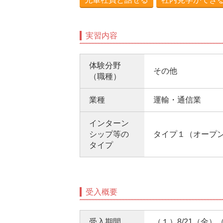
実習内容
体験分野
その他
（職種）
業種
運輸・通信業
インターン
シップ等の
タイプ１（オープ
タイプ
受入概要
受入期間
（１）8/21（金）