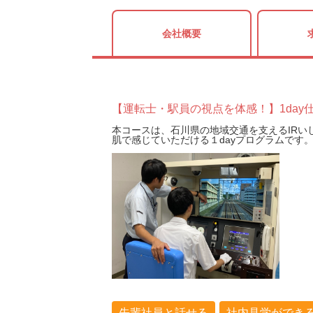
会社概要
【運転士・駅員の視点を体感！】1day
本コースは、石川県の地域交通を支えるIR
肌で感じていただける１dayプログラムです
先輩社員と話せる
社内見学ができ