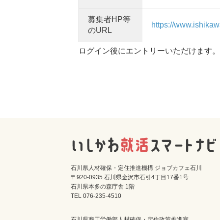
募集者HP等
https://www.ishikawa
のURL
ログイン後にエントリーいただけます。
石川県人材確保・定住推進機構 ジョブカフェ石川
〒920-0935 石川県金沢市石引4丁目17番1号
石川県本多の森庁舎 1階
TEL 076-235-4510
石川県商工労働部人材確保・定住政策推進室