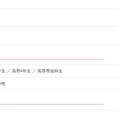
年生 ／ 高専4年生 ／ 高専専攻科生
の他